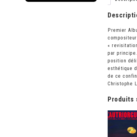
Descript
Premier Albu
compositeurs
« revisitati
par principe
position dél
esthétique d
de ce confin
Christophe L
Produits 