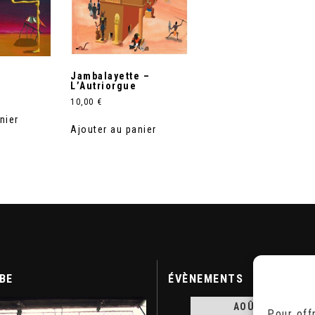
Jambalayette –
L’Autriorgue
10,00
€
nier
Ajouter au panier
BE
ÉVÈNEMENTS
AOÛT 2026
Pour off