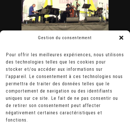
Gestion du consentement
ÉVÈNEMENTS
AOÛT 2026
Pour offrir les meilleures expériences, nous utilisons
des technologies telles que les cookies pour
L
M
M
J
V
S
D
stocker et/ou accéder aux informations sur
1
2
l'appareil. Le consentement à ces technologies nous
3
4
5
6
7
8
9
10
11
12
13
14
15
16
permettra de traiter des données telles que le
17
18
19
20
21
22
23
comportement de navigation ou des identifiants
24
25
26
27
28
29
30
uniques sur ce site. Le fait de ne pas consentir ou
31
de retirer son consentement peut affecter
« Juil
négativement certaines caractéristiques et
fonctions.
RECHERCHER