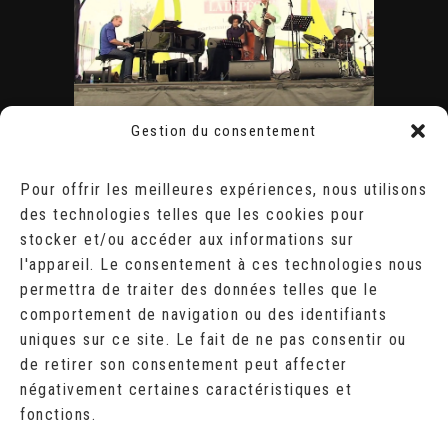
Gestion du consentement
ÉVÈNEMENTS
AOÛT 2026
Pour offrir les meilleures expériences, nous utilisons
des technologies telles que les cookies pour
L
M
M
J
V
S
D
stocker et/ou accéder aux informations sur
1
2
l'appareil. Le consentement à ces technologies nous
3
4
5
6
7
8
9
10
11
12
13
14
15
16
permettra de traiter des données telles que le
17
18
19
20
21
22
23
comportement de navigation ou des identifiants
24
25
26
27
28
29
30
uniques sur ce site. Le fait de ne pas consentir ou
31
de retirer son consentement peut affecter
« Juil
négativement certaines caractéristiques et
fonctions.
RECHERCHER