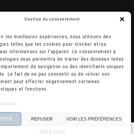
Gestion du consentement
RECHERCHER
Search
rir les meilleures expériences, nous utilisons des
for:
gies telles que les cookies pour stocker et/ou
D
aux informations sur l'appareil. Le consentement à
2
9
nologies nous permettra de traiter des données telles
6
omportement de navigation ou des identifiants uniques
3
te. Le fait de ne pas consentir ou de retirer son
0
ment peut affecter négativement certaines
istiques et fonctions.
services
EPTER
REFUSER
VOIR LES PRÉFÉRENCES
Cookie Policy