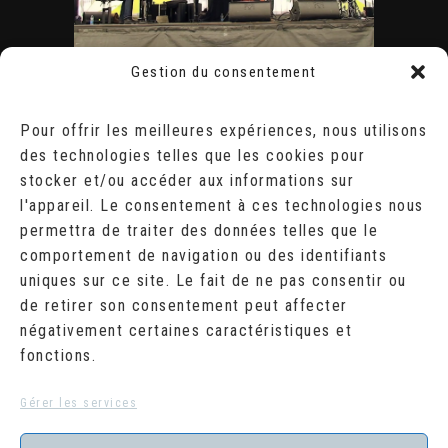
Gestion du consentement
ÉVÈNEMENTS
AOÛT 2026
Pour offrir les meilleures expériences, nous utilisons
des technologies telles que les cookies pour
L
M
M
J
V
S
D
stocker et/ou accéder aux informations sur
1
2
l'appareil. Le consentement à ces technologies nous
3
4
5
6
7
8
9
10
11
12
13
14
15
16
permettra de traiter des données telles que le
17
18
19
20
21
22
23
comportement de navigation ou des identifiants
24
25
26
27
28
29
30
uniques sur ce site. Le fait de ne pas consentir ou
31
de retirer son consentement peut affecter
« Juil
négativement certaines caractéristiques et
fonctions.
RECHERCHER
Search
Gérer les services
for: