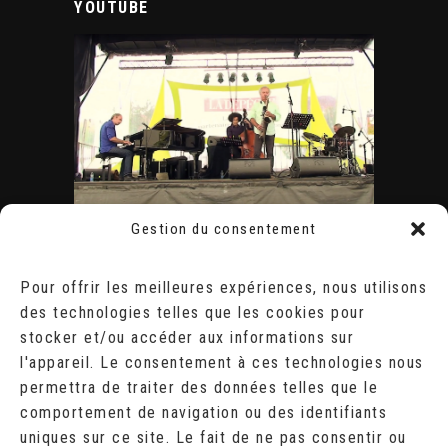
YOUTUBE
Gestion du consentement
ÉVÈNEMENTS
AOÛT 2026
Pour offrir les meilleures expériences, nous utilisons
des technologies telles que les cookies pour
L
M
M
J
V
S
D
stocker et/ou accéder aux informations sur
1
2
l'appareil. Le consentement à ces technologies nous
3
4
5
6
7
8
9
10
11
12
13
14
15
16
permettra de traiter des données telles que le
17
18
19
20
21
22
23
comportement de navigation ou des identifiants
24
25
26
27
28
29
30
uniques sur ce site. Le fait de ne pas consentir ou