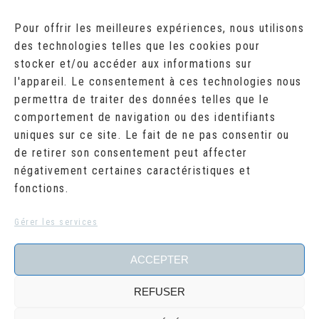
AOÛT 2026
Pour offrir les meilleures expériences, nous utilisons
des technologies telles que les cookies pour
L
M
M
J
V
S
D
stocker et/ou accéder aux informations sur
1
2
l'appareil. Le consentement à ces technologies nous
3
4
5
6
7
8
9
10
11
12
13
14
15
16
permettra de traiter des données telles que le
17
18
19
20
21
22
23
comportement de navigation ou des identifiants
24
25
26
27
28
29
30
uniques sur ce site. Le fait de ne pas consentir ou
31
de retirer son consentement peut affecter
« Juil
négativement certaines caractéristiques et
fonctions.
RECHERCHER
Search
Gérer les services
for:
ACCEPTER
REFUSER