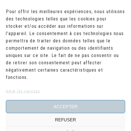
AOÛT 2026
Pour offrir les meilleures expériences, nous utilisons
des technologies telles que les cookies pour
L
M
M
J
V
S
D
stocker et/ou accéder aux informations sur
1
2
l'appareil. Le consentement à ces technologies nous
3
4
5
6
7
8
9
10
11
12
13
14
15
16
permettra de traiter des données telles que le
17
18
19
20
21
22
23
comportement de navigation ou des identifiants
24
25
26
27
28
29
30
uniques sur ce site. Le fait de ne pas consentir ou
31
de retirer son consentement peut affecter
« Juil
négativement certaines caractéristiques et
fonctions.
RECHERCHER
Search
Gérer les services
for:
ACCEPTER
REFUSER