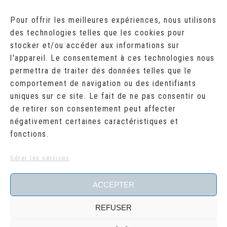
AOÛT 2026
Pour offrir les meilleures expériences, nous utilisons
des technologies telles que les cookies pour
L
M
M
J
V
S
D
stocker et/ou accéder aux informations sur
1
2
l'appareil. Le consentement à ces technologies nous
3
4
5
6
7
8
9
10
11
12
13
14
15
16
permettra de traiter des données telles que le
17
18
19
20
21
22
23
comportement de navigation ou des identifiants
24
25
26
27
28
29
30
uniques sur ce site. Le fait de ne pas consentir ou
31
de retirer son consentement peut affecter
« Juil
négativement certaines caractéristiques et
fonctions.
RECHERCHER
Search
Gérer les services
for:
ACCEPTER
REFUSER