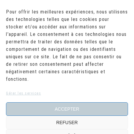
AOÛT 2026
Pour offrir les meilleures expériences, nous utilisons
des technologies telles que les cookies pour
L
M
M
J
V
S
D
stocker et/ou accéder aux informations sur
1
2
l'appareil. Le consentement à ces technologies nous
3
4
5
6
7
8
9
10
11
12
13
14
15
16
permettra de traiter des données telles que le
17
18
19
20
21
22
23
comportement de navigation ou des identifiants
24
25
26
27
28
29
30
uniques sur ce site. Le fait de ne pas consentir ou
31
de retirer son consentement peut affecter
« Juil
négativement certaines caractéristiques et
fonctions.
RECHERCHER
Search
Gérer les services
for:
ACCEPTER
REFUSER