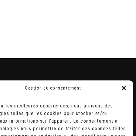
Gestion du consentement
RECHERCHER
Search
rir les meilleures expériences, nous utilisons des
for:
gies telles que les cookies pour stocker et/ou
D
aux informations sur l'appareil. Le consentement à
2
9
nologies nous permettra de traiter des données telles
6