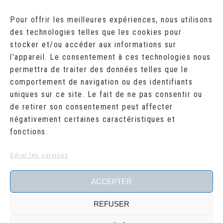
AOÛT 2026
Pour offrir les meilleures expériences, nous utilisons
des technologies telles que les cookies pour
L
M
M
J
V
S
D
stocker et/ou accéder aux informations sur
1
2
l'appareil. Le consentement à ces technologies nous
3
4
5
6
7
8
9
10
11
12
13
14
15
16
permettra de traiter des données telles que le
17
18
19
20
21
22
23
comportement de navigation ou des identifiants
24
25
26
27
28
29
30
uniques sur ce site. Le fait de ne pas consentir ou
31
de retirer son consentement peut affecter
« Juil
négativement certaines caractéristiques et
fonctions.
RECHERCHER
Search
Gérer les services
for:
ACCEPTER
REFUSER