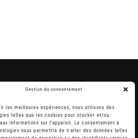
Gestion du consentement
RECHERCHER
Search
rir les meilleures expériences, nous utilisons des
for:
gies telles que les cookies pour stocker et/ou
D
aux informations sur l'appareil. Le consentement à
2
9
nologies nous permettra de traiter des données telles
6