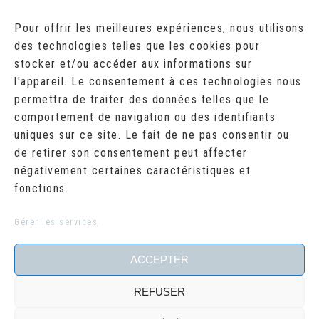
AOÛT 2026
Pour offrir les meilleures expériences, nous utilisons
des technologies telles que les cookies pour
L
M
M
J
V
S
D
stocker et/ou accéder aux informations sur
1
2
l'appareil. Le consentement à ces technologies nous
3
4
5
6
7
8
9
10
11
12
13
14
15
16
permettra de traiter des données telles que le
17
18
19
20
21
22
23
comportement de navigation ou des identifiants
24
25
26
27
28
29
30
uniques sur ce site. Le fait de ne pas consentir ou
31
de retirer son consentement peut affecter
« Juil
négativement certaines caractéristiques et
fonctions.
RECHERCHER
Search
Gérer les services
for:
ACCEPTER
REFUSER