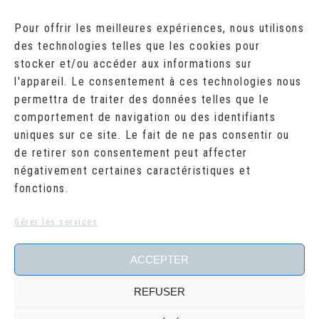
AOÛT 2026
Pour offrir les meilleures expériences, nous utilisons
des technologies telles que les cookies pour
L
M
M
J
V
S
D
stocker et/ou accéder aux informations sur
1
2
l'appareil. Le consentement à ces technologies nous
3
4
5
6
7
8
9
10
11
12
13
14
15
16
permettra de traiter des données telles que le
17
18
19
20
21
22
23
comportement de navigation ou des identifiants
24
25
26
27
28
29
30
uniques sur ce site. Le fait de ne pas consentir ou
31
de retirer son consentement peut affecter
« Juil
négativement certaines caractéristiques et
fonctions.
RECHERCHER
Search
Gérer les services
for:
ACCEPTER
REFUSER