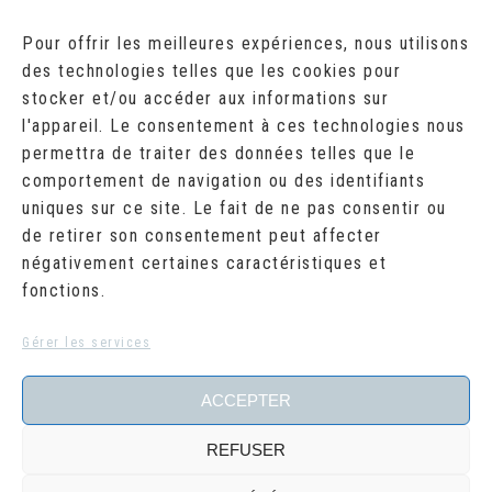
AOÛT 2026
Pour offrir les meilleures expériences, nous utilisons
des technologies telles que les cookies pour
L
M
M
J
V
S
D
stocker et/ou accéder aux informations sur
1
2
l'appareil. Le consentement à ces technologies nous
3
4
5
6
7
8
9
10
11
12
13
14
15
16
permettra de traiter des données telles que le
17
18
19
20
21
22
23
comportement de navigation ou des identifiants
24
25
26
27
28
29
30
uniques sur ce site. Le fait de ne pas consentir ou
31
de retirer son consentement peut affecter
« Juil
négativement certaines caractéristiques et
fonctions.
RECHERCHER
Search
Gérer les services
for:
ACCEPTER
REFUSER