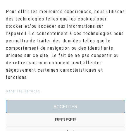
AOÛT 2026
Pour offrir les meilleures expériences, nous utilisons
des technologies telles que les cookies pour
L
M
M
J
V
S
D
stocker et/ou accéder aux informations sur
1
2
l'appareil. Le consentement à ces technologies nous
3
4
5
6
7
8
9
10
11
12
13
14
15
16
permettra de traiter des données telles que le
17
18
19
20
21
22
23
comportement de navigation ou des identifiants
24
25
26
27
28
29
30
uniques sur ce site. Le fait de ne pas consentir ou
31
de retirer son consentement peut affecter
« Juil
négativement certaines caractéristiques et
fonctions.
RECHERCHER
Search
Gérer les services
for:
ACCEPTER
REFUSER