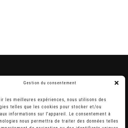
Gestion du consentement
RECHERCHER
Search
rir les meilleures expériences, nous utilisons des
for:
gies telles que les cookies pour stocker et/ou
D
aux informations sur l'appareil. Le consentement à
2
9
nologies nous permettra de traiter des données telles
6