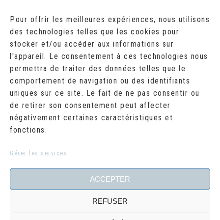
AOÛT 2026
Pour offrir les meilleures expériences, nous utilisons
des technologies telles que les cookies pour
L
M
M
J
V
S
D
stocker et/ou accéder aux informations sur
1
2
l'appareil. Le consentement à ces technologies nous
3
4
5
6
7
8
9
10
11
12
13
14
15
16
permettra de traiter des données telles que le
17
18
19
20
21
22
23
comportement de navigation ou des identifiants
24
25
26
27
28
29
30
uniques sur ce site. Le fait de ne pas consentir ou
31
de retirer son consentement peut affecter
« Juil
négativement certaines caractéristiques et
fonctions.
RECHERCHER
Search
Gérer les services
for:
ACCEPTER
REFUSER