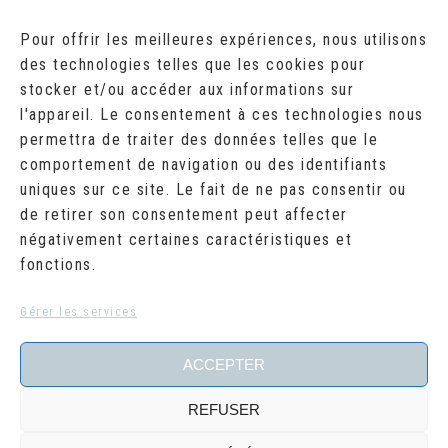
AOÛT 2026
Pour offrir les meilleures expériences, nous utilisons
des technologies telles que les cookies pour
L
M
M
J
V
S
D
stocker et/ou accéder aux informations sur
1
2
l'appareil. Le consentement à ces technologies nous
3
4
5
6
7
8
9
10
11
12
13
14
15
16
permettra de traiter des données telles que le
17
18
19
20
21
22
23
comportement de navigation ou des identifiants
24
25
26
27
28
29
30
uniques sur ce site. Le fait de ne pas consentir ou
31
de retirer son consentement peut affecter
« Juil
négativement certaines caractéristiques et
fonctions.
RECHERCHER
Search
Gérer les services
for:
ACCEPTER
REFUSER