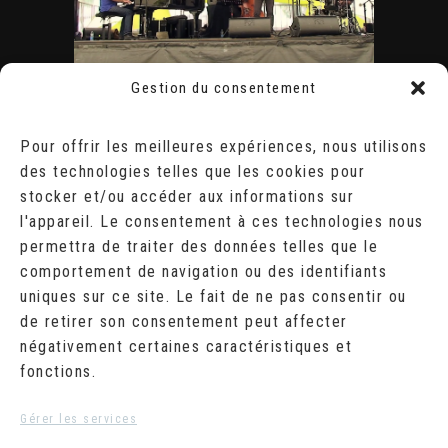
Gestion du consentement
ÉVÈNEMENTS
AOÛT 2026
Pour offrir les meilleures expériences, nous utilisons
des technologies telles que les cookies pour
L
M
M
J
V
S
D
stocker et/ou accéder aux informations sur
1
2
l'appareil. Le consentement à ces technologies nous
3
4
5
6
7
8
9
10
11
12
13
14
15
16
permettra de traiter des données telles que le
17
18
19
20
21
22
23
comportement de navigation ou des identifiants
24
25
26
27
28
29
30
uniques sur ce site. Le fait de ne pas consentir ou
31
de retirer son consentement peut affecter
« Juil
négativement certaines caractéristiques et
fonctions.
RECHERCHER
Search
Gérer les services
for: