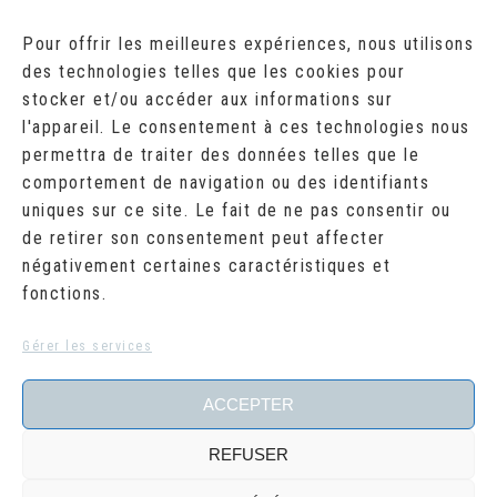
AOÛT 2026
Pour offrir les meilleures expériences, nous utilisons
des technologies telles que les cookies pour
L
M
M
J
V
S
D
stocker et/ou accéder aux informations sur
1
2
l'appareil. Le consentement à ces technologies nous
3
4
5
6
7
8
9
10
11
12
13
14
15
16
permettra de traiter des données telles que le
17
18
19
20
21
22
23
comportement de navigation ou des identifiants
24
25
26
27
28
29
30
uniques sur ce site. Le fait de ne pas consentir ou
31
de retirer son consentement peut affecter
« Juil
négativement certaines caractéristiques et
fonctions.
RECHERCHER
Search
Gérer les services
for:
ACCEPTER
REFUSER