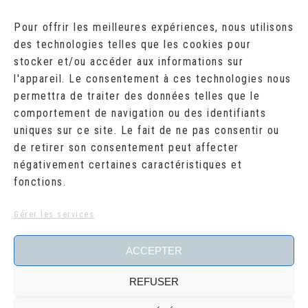
AOÛT 2026
Pour offrir les meilleures expériences, nous utilisons
des technologies telles que les cookies pour
L
M
M
J
V
S
D
stocker et/ou accéder aux informations sur
1
2
l'appareil. Le consentement à ces technologies nous
3
4
5
6
7
8
9
10
11
12
13
14
15
16
permettra de traiter des données telles que le
17
18
19
20
21
22
23
comportement de navigation ou des identifiants
24
25
26
27
28
29
30
uniques sur ce site. Le fait de ne pas consentir ou
31
de retirer son consentement peut affecter
« Juil
négativement certaines caractéristiques et
fonctions.
RECHERCHER
Search
Gérer les services
for:
ACCEPTER
REFUSER