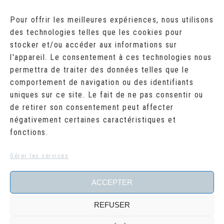
AOÛT 2026
Pour offrir les meilleures expériences, nous utilisons
des technologies telles que les cookies pour
L
M
M
J
V
S
D
stocker et/ou accéder aux informations sur
1
2
l'appareil. Le consentement à ces technologies nous
3
4
5
6
7
8
9
10
11
12
13
14
15
16
permettra de traiter des données telles que le
17
18
19
20
21
22
23
comportement de navigation ou des identifiants
24
25
26
27
28
29
30
uniques sur ce site. Le fait de ne pas consentir ou
31
de retirer son consentement peut affecter
« Juil
négativement certaines caractéristiques et
fonctions.
RECHERCHER
Search
Gérer les services
for:
ACCEPTER
REFUSER