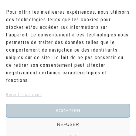
AOÛT 2026
Pour offrir les meilleures expériences, nous utilisons
des technologies telles que les cookies pour
L
M
M
J
V
S
D
stocker et/ou accéder aux informations sur
1
2
l'appareil. Le consentement à ces technologies nous
3
4
5
6
7
8
9
10
11
12
13
14
15
16
permettra de traiter des données telles que le
17
18
19
20
21
22
23
comportement de navigation ou des identifiants
24
25
26
27
28
29
30
uniques sur ce site. Le fait de ne pas consentir ou
31
de retirer son consentement peut affecter
« Juil
négativement certaines caractéristiques et
fonctions.
RECHERCHER
Search
Gérer les services
for:
ACCEPTER
REFUSER