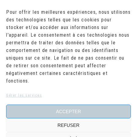
AOÛT 2026
Pour offrir les meilleures expériences, nous utilisons
des technologies telles que les cookies pour
L
M
M
J
V
S
D
stocker et/ou accéder aux informations sur
1
2
l'appareil. Le consentement à ces technologies nous
3
4
5
6
7
8
9
10
11
12
13
14
15
16
permettra de traiter des données telles que le
17
18
19
20
21
22
23
comportement de navigation ou des identifiants
24
25
26
27
28
29
30
uniques sur ce site. Le fait de ne pas consentir ou
31
de retirer son consentement peut affecter
« Juil
négativement certaines caractéristiques et
fonctions.
RECHERCHER
Search
Gérer les services
for:
ACCEPTER
REFUSER