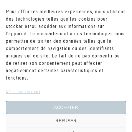
AOÛT 2026
Pour offrir les meilleures expériences, nous utilisons
des technologies telles que les cookies pour
L
M
M
J
V
S
D
stocker et/ou accéder aux informations sur
1
2
l'appareil. Le consentement à ces technologies nous
3
4
5
6
7
8
9
10
11
12
13
14
15
16
permettra de traiter des données telles que le
17
18
19
20
21
22
23
comportement de navigation ou des identifiants
24
25
26
27
28
29
30
uniques sur ce site. Le fait de ne pas consentir ou
31
de retirer son consentement peut affecter
« Juil
négativement certaines caractéristiques et
fonctions.
RECHERCHER
Search
Gérer les services
for:
ACCEPTER
REFUSER